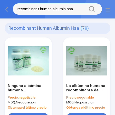
Recombinant Human Albumin Hsa
(79)
Ninguna albúmina
La albúmina humana
humana
recombinante de
recombinante de la
CAS 70024-90-7
Precio:
negotiable
Precio:
negotiable
fuente humana
TIENE con menos
MOQ:
Negociación
MOQ:
Negociación
TIENE proteína
que la endotoxina
recombinante
0.125EU/Mg
Obtenga el último precio
Obtenga el último precio
HYC002M01