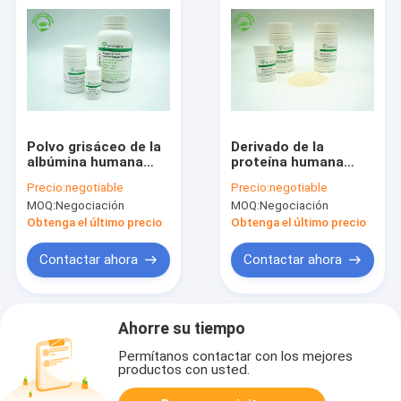
Polvo grisáceo de la
Derivado de la
albúmina humana
proteína humana
recombinante del
recombinante de la
Precio:
negotiable
Precio:
negotiable
certificado del ISO
albúmina del grano
MOQ:
Negociación
MOQ:
Negociación
obediente con el
del arroz TIENE altas
GMP
seguridad y
Obtenga el último precio
Obtenga el último precio
seguridad biológica
Contactar ahora
Contactar ahora
Ahorre su tiempo
Permítanos contactar con los mejores
productos con usted.