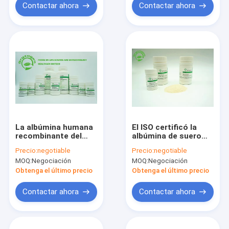
Contactar ahora
Contactar ahora
La albúmina humana
El ISO certificó la
recombinante del
albúmina de suero
origen del grano del
recombinante ha
Precio:
negotiable
Precio:
negotiable
arroz TIENE peso
derivado del arroz
MOQ:
Negociación
MOQ:
Negociación
molecular 66.5KD
tiene pureza elevada
para el equipo de
Obtenga el último precio
Obtenga el último precio
diagnóstico
Contactar ahora
Contactar ahora