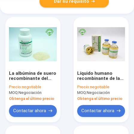
Dar su requisito
La albúmina de suero
Líquido humano
recombinante del
recombinante de la
control de calidad
albúmina para la
Precio:
negotiable
Precio:
negotiable
estricto TIENE
proteína humana
MOQ:
Negociación
MOQ:
Negociación
blanco para encender
recombinante del
el polvo liofilizado
rHSA de la entrega de
Obtenga el último precio
Obtenga el último precio
beige
la droga
Contactar ahora
Contactar ahora