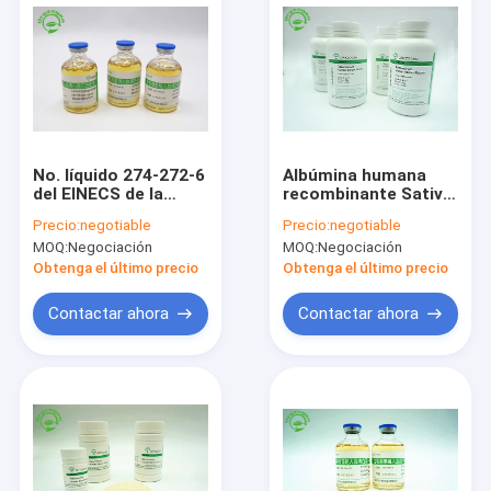
No. líquido 274-272-6
Albúmina humana
del EINECS de la
recombinante Sativa
albúmina humana
del Oryza para los
Precio:
negotiable
Precio:
negotiable
recombinante libre
diagnósticos CAS No
MOQ:
Negociación
MOQ:
Negociación
animal del
.70024 90 7
componente
Obtenga el último precio
Obtenga el último precio
Contactar ahora
Contactar ahora
Hogar
Productos
Sobre nosotros