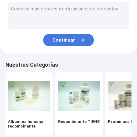
Servicio recombinante de la proteína
Factor de crecimiento epidérmico
Cuidado de piel de la albúmina
Continuar
VEGF recombinante
Lisozima recombinante
Nuestras Categorías
Ingredientes cosméticos
Albúmina humana
Recombinante TIENE
Proteinasa K
recombinante