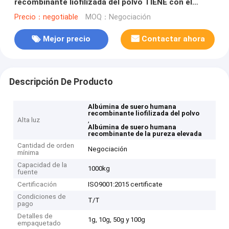
recombinante liofilizada del polvo TIENE con el
componente animal libre
Precio：negotiable
MOQ：Negociación
Mejor precio
Contactar ahora
Descripción De Producto
Albúmina de suero humana
recombinante liofilizada del polvo
Alta luz
,
Albúmina de suero humana
recombinante de la pureza elevada
Cantidad de orden
Negociación
mínima
Capacidad de la
1000kg
fuente
Certificación
ISO9001:2015 certificate
Condiciones de
T/T
pago
Detalles de
1g, 10g, 50g y 100g
empaquetado