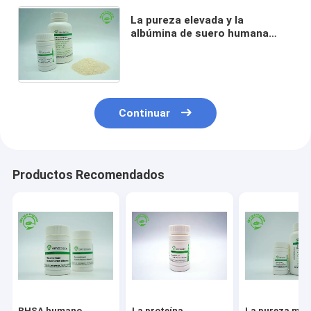
La pureza elevada y la
albúmina de suero humana
recombinante liofilizada del
polvo TIENE con el
componente animal libre
Continuar
Productos Recomendados
RHSA humano
La proteína
La pureza may