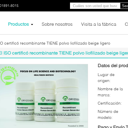
01891-8015
Sea
Productos
Sobre nosotros
Visita a la fábrica
C
SO certificó recombinante TIENE polvo liofilizado beige ligero
El ISO certificó recombinante TIENE polvo liofilizado beige lige
Datos del prod
Lugar de
origen:
Nombre de la
marca:
Certificación:
Número de
modelo:
Pago y Envío 