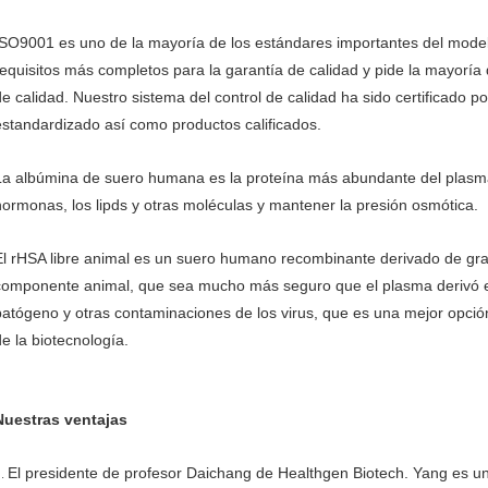
ISO9001 es uno de la mayoría de los estándares importantes del modelo
requisitos más completos para la garantía de calidad y pide la mayoría 
de calidad. Nuestro sistema del control de calidad ha sido certificado
estandardizado así como productos calificados.
La albúmina de suero humana es la proteína más abundante del plasm
hormonas, los lipds y otras moléculas y mantener la presión osmótica.
El rHSA libre animal es un suero humano recombinante derivado de gra
componente animal, que sea mucho más seguro que el plasma derivó e
patógeno y otras contaminaciones de los virus, que es una mejor opción
de la biotecnología.
Nuestras ventajas
El presidente de profesor Daichang de Healthgen Biotech. Yang es uno
1.