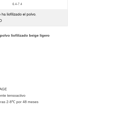
6.4-7.4
a liofilizado el polvo
,
O
olvo liofilizado beige ligero
PAGE
gente tensoactivo
uras 2-8℃ por 48 meses