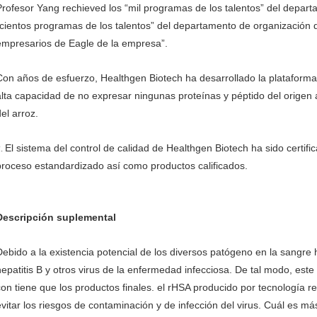
Profesor Yang rechieved los “mil programas de los talentos” del depart
“cientos programas de los talentos” del departamento de organización d
empresarios de Eagle de la empresa”.
Con años de esfuerzo, Healthgen Biotech ha desarrollado la platafor
alta capacidad de no expresar ningunas proteínas y péptido del origen
el arroz.
El sistema del control de calidad de Healthgen Biotech ha sido certi
2.
proceso estandardizado así como productos calificados.
Descripción suplemental
Debido a la existencia potencial de los diversos patógeno en la san
hepatitis B y otros virus de la enfermedad infecciosa. De tal modo, est
con tiene que los productos finales. el rHSA producido por tecnología r
evitar los riesgos de contaminación y de infección del virus. Cuál es m