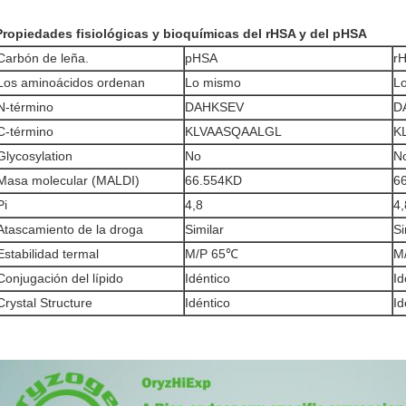
Propiedades fisiológicas y bioquímicas del rHSA y del pHSA
Carbón de leña.
pHSA
r
Los aminoácidos ordenan
Lo mismo
L
N-término
DAHKSEV
D
C-término
KLVAASQAALGL
K
Glycosylation
No
N
Masa molecular (MALDI)
66.554KD
6
Pi
4,8
4,
Atascamiento de la droga
Similar
Si
Estabilidad termal
M/P 65℃
M
Conjugación del lípido
Idéntico
Id
Crystal Structure
Idéntico
Id