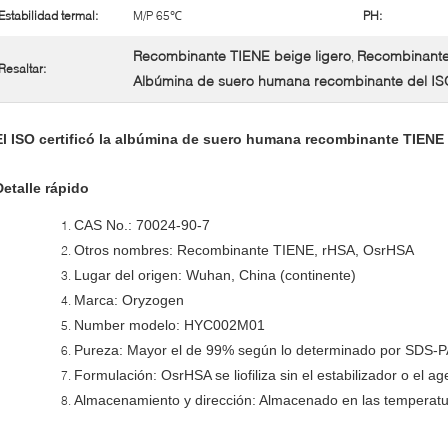
Estabilidad termal:
M/P 65℃
PH:
Recombinante TIENE beige ligero
Recombinante h
,
Resaltar:
Albúmina de suero humana recombinante del IS
El ISO certificó la albúmina de suero humana recombinante TIENE p
Detalle rápido
CAS No.: 70024-90-7
Otros nombres: Recombinante TIENE, rHSA, OsrHSA
Lugar del origen: Wuhan, China (continente)
Marca: Oryzogen
Number modelo: HYC002M01
Pureza: Mayor el de 99% según lo determinado por SDS-
Formulación: OsrHSA se liofiliza sin el estabilizador o el a
Almacenamiento y dirección: Almacenado en las temperat