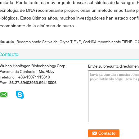
limitada. Por lo tanto, es muy urgente buscar substitutos de la sangre. E
tecnología de DNA recombinante proporcionan un método importante par
biológicos. Estos últimos años, muchos investigadores han estado confi
recombinante de la albúmina de suero.
,
,
etiqueta:
Recombinante Sativa del Oryza TIENE
OsrHSA recombinante TIENE
CA
Contacto
Wuhan Healthgen Biotechnology Corp.
Envíe su pregunta directamen
Persona de Contacto:
Ms. Abby
Teléfono:
+86-15071115810
Fax:
86-27-59403933-59416006