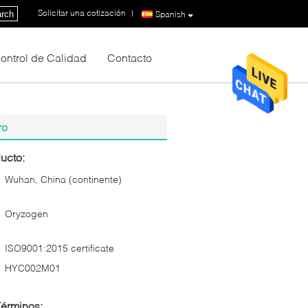
Solicitar una cotización
|
rch
Spanish
ontrol de Calidad
Contacto
ro
ucto:
Wuhan, China (continente)
Oryzogen
ISO9001:2015 certificate
HYC002M01
Términos: