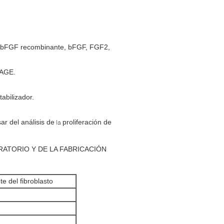
, bFGF recombinante, bFGF, FGF2,
PAGE.
abilizador.
r del análisis de
proliferación de
la
ORATORIO Y DE LA FABRICACIÓN
e del fibroblasto