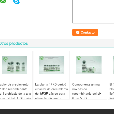
Otros productos
actor de crecimiento
La planta 17KD derivó
Componente animal
El 
ásico recombinante
el factor de crecimiento
no- básico
bl
el fibroblasto de la alta
del bFGF básico para
recombinante del pH
lio
ioactividad BFGF para
el medio sin suero
6.5-7.5 FGF
ing
os cosméticos
ma
cul