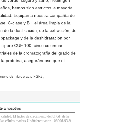
ol de verde, seguro y sano, Healthgen
 años, hemos sido estrictos la mayoría
alidad. Equipan a nuestra compañía de
se, C-clase y B + el área limpia de la
de la dosificación, de la extracción, de
l subpackage y de la deshidratación por
Millipore CUF 100, cinco columnas
riales de la cromatografía del grado de
 la proteína, asegurándose que el
,
mano del fibroblasto FGF2
te a nosotros