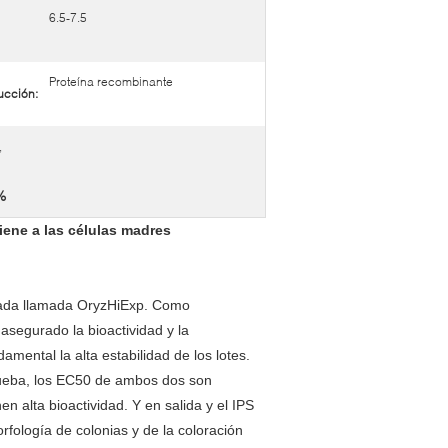
6.5-7.5
Proteína recombinante
ucción:
,
%
iene a las células madres
zada llamada OryzHiExp. Como
 asegurado la bioactividad y la
mental la alta estabilidad de los lotes.
prueba, los EC50 de ambos dos son
 alta bioactividad. Y en salida y el IPS
orfología de colonias y de la coloración