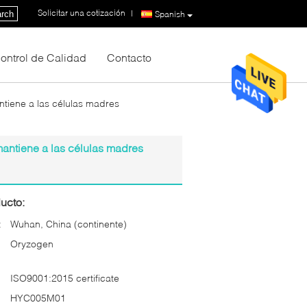
Solicitar una cotización
|
rch
Spanish
ontrol de Calidad
Contacto
tiene a las células madres
mantiene a las células madres
ucto:
:
Wuhan, China (continente)
Oryzogen
ISO9001:2015 certificate
HYC005M01