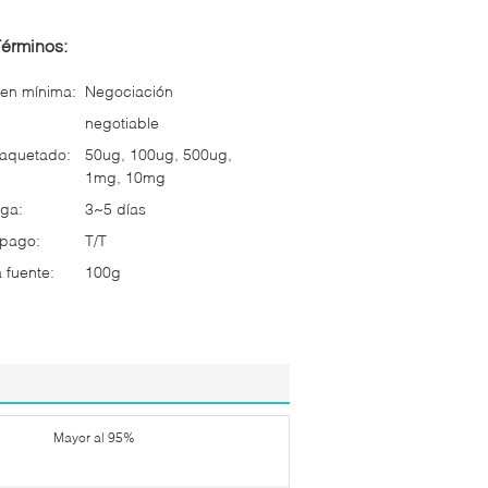
Términos:
en mínima:
Negociación
negotiable
paquetado:
50ug, 100ug, 500ug,
1mg, 10mg
ga:
3~5 días
 pago:
T/T
 fuente:
100g
Mayor al 95%