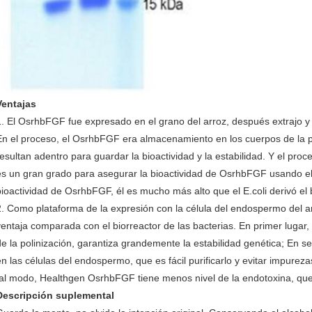
Ventajas
1. El OsrhbFGF fue expresado en el grano del arroz, después extrajo y p
En el proceso, el OsrhbFGF era almacenamiento en los cuerpos de la p
resultan adentro para guardar la bioactividad y la estabilidad. Y el pro
es un gran grado para asegurar la bioactividad de OsrhbFGF usando el
bioactividad de OsrhbFGF, él es mucho más alto que el E.coli derivó el
2. Como plataforma de la expresión con la célula del endospermo del a
ventaja comparada con el biorreactor de las bacterias. En primer lugar
de la polinización, garantiza grandemente la estabilidad genética; En se
en las células del endospermo, que es fácil purificarlo y evitar impure
tal modo, Healthgen OsrhbFGF tiene menos nivel de la endotoxina, q
Descripción suplemental