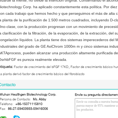
Guarde la mente, no olvide la intención original. Conservando el alcoh
Biotechnology Corp. ha aplicado constantemente esta política. Por diez
con cada trabajo que hemos hecho y que perseguimos el más de alta c
la planta de la purificación de 1.500 metros cuadrados, incluyendo D-cla
Uno-clase, con la producción progresan con un movimiento de precesión 
la clarificación de la filtración, de la evaporación, de la extracción, de
congelación líquidos. La planta tiene dos sistemas imperecederos del 
industriales del grado de GE AxiChrom 1000m m y cinco sistemas indust
AKTAprocess, pueden alcanzar una producción altamente purificada de
OsrhbFGF es pureza realmente elevada.
,
etiqueta:
Factor de crecimiento del bFGF 17KD
Factor de crecimiento básico hu
a planta derivó factor de crecimiento básico del fibroblasto
Contacto
Wuhan Healthgen Biotechnology Corp.
Envíe su pregunta directamen
Persona de Contacto:
Ms. Abby
Teléfono:
+86-15071115810
Fax:
86-27-59403933-59416006