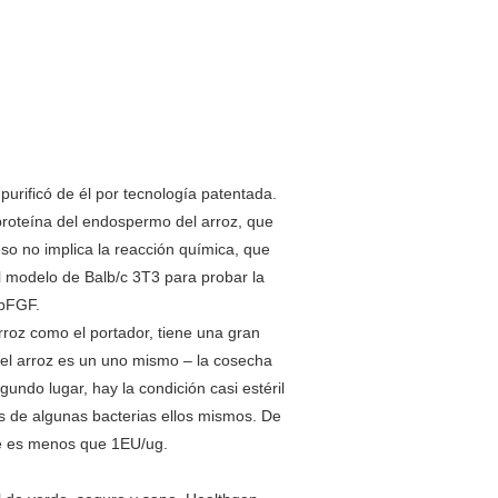
urificó de él por tecnología patentada.
roteína del endospermo del arroz, que
ceso no implica la reacción química, que
 modelo de Balb/c 3T3 para probar la
 bFGF.
rroz como el portador, tiene una gran
, el arroz es un uno mismo – la cosecha
gundo lugar, hay la condición casi estéril
zas de algunas bacterias ellos mismos. De
ue es menos que 1EU/ug.