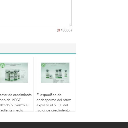
(
0
/ 3000)
factor de crecimiento
El específico del
anco del bFGF
endospermo del arroz
filizado pulveriza el
expresó el bFGF del
rediente medio
factor de crecimiento
mífero 17KD del
de los fibroblastos sin
tivo celular
ningún riesgo de los
contaminantes