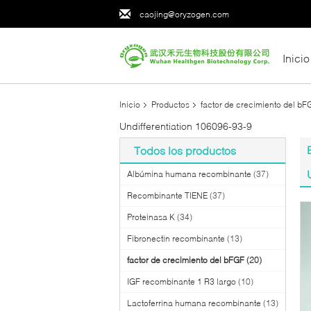
caojing@oryzogen.com
Inicio
Inicio
Productos
factor de crecimiento del bF
Undifferentiation 106096-93-9
Todos los productos
Albúmina humana recombinante
(37)
Recombinante TIENE
(37)
Proteinasa K
(34)
Fibronectin recombinante
(13)
factor de crecimiento del bFGF
(20)
IGF recombinante 1 R3 largo
(10)
Lactoferrina humana recombinante
(13)