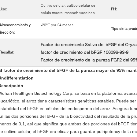
Cultivo celular, cultivo celular de
Uso:
PH:
célula madre, reseach vaccíneo
Almacenamiento y
-20℃ por 24 meses
Tipo de la prod
irección:
Factor de crecimiento Sativa del bFGF del Oryza
factor de crecimiento del bFGF 106096-93-9
Resaltar:
,
Factor de crecimiento de la pureza FGF2 del 95
El factor de crecimiento del bFGF de la pureza mayor de 95% mant
Undifferentiation
Descripción
Wuhan Healthgen Biotechnology Corp. se basa en la plataforma avan
eucariótico, el arroz tiene características genéticas estables. Puede ser
estabilidad del bFGF en células del endospermo del arroz. Asegura funda
En las dos porciones del bFGF de la bioactividad del resultado de la 
menos de 0,1, así que significa que ambas dos porciones del bFGF tienen
de cultivo celular, el bFGF era eficaz para guardar pulripotency de la m