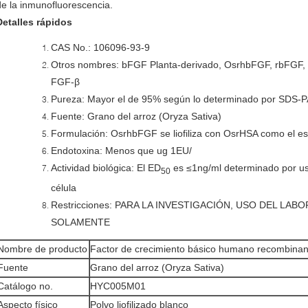
de la inmunofluorescencia.
Detalles rápidos
CAS No.: 106096-93-9
Otros nombres: bFGF Planta-derivado, OsrhbFGF, rbFGF
FGF-β
Pureza: Mayor el de 95% según lo determinado por SDS-
Fuente: Grano del arroz (Oryza Sativa)
Formulación: OsrhbFGF se liofiliza con OsrHSA como el est
Endotoxina: Menos que ug 1EU/
Actividad biológica: El ED
es ≤1ng/ml determinado por usa
50
célula
Restricciones: PARA LA INVESTIGACIÓN, USO DEL LAB
SOLAMENTE
Nombre de producto
Factor de crecimiento básico humano recombinant
Fuente
Grano del arroz (Oryza Sativa)
Catálogo no.
HYC005M01
Aspecto físico
Polvo liofilizado blanco