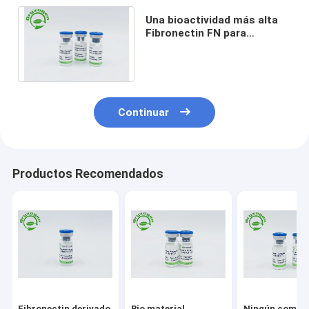
Una bioactividad más alta
Fibronectin FN para
promover la regeneración
de la célula y repararla
Continuar
Productos Recomendados
Fibronectin derivado
Bio material
Ningún compo