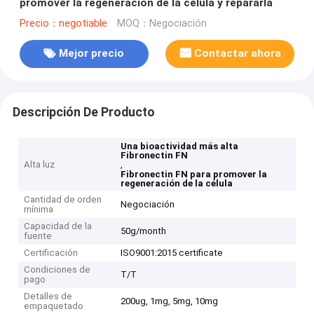
promover la regeneración de la célula y repararla
Precio：negotiable
MOQ：Negociación
Mejor precio
Contactar ahora
Descripción De Producto
Una bioactividad más alta
Fibronectin FN
Alta luz
,
Fibronectin FN para promover la
regeneración de la célula
Cantidad de orden
Negociación
mínima
Capacidad de la
50g/month
fuente
Certificación
ISO9001:2015 certificate
Condiciones de
T/T
pago
Detalles de
200ug, 1mg, 5mg, 10mg
empaquetado