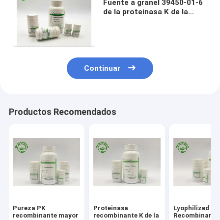
Fuente a granel 39450-01-6
de la proteinasa K de la
enzima de la purificación de
la DNA y del ARN
Continuar
Productos Recomendados
Pureza PK
Proteinasa
Lyophilized P
recombinante mayor
recombinante K de la
Recombinant