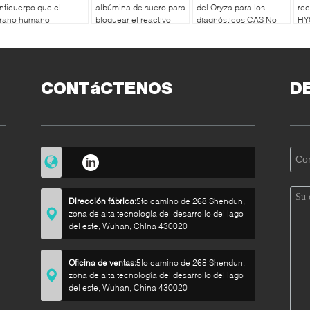
nticuerpo que el
albúmina de suero para
del Oryza para los
re
rano humano
bloquear el reactivo
diagnósticos CAS No
HY
ecombinante del arroz
.70024 90 7
Or
e la albúmina derivó
l peso molecular 66,5
Da
CONTáCTENOS
D
Dirección fábrica:
5to camino de 268 Shendun,
zona de alta tecnología del desarrollo del lago
del este, Wuhan, China 430020
la
Oficina de ventas:
5to camino de 268 Shendun,
zona de alta tecnología del desarrollo del lago
del este, Wuhan, China 430020