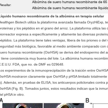
Albúmina de suero humana recombinante de 65
Resaltar:
Albúmina de suero humana recombinante líquid
Líquido humano recombinante de la albúmina en terapia celular
Healthgen Biotech utiliza la plataforma avanzada llamada OryzHiExp, t
proteínas y los péptidos en el grano del arroz. La plataforma utiliza la
biorreactor expresa a específicamente y altamente las diversas proteí
péptidos. La plataforma tiene tales ventajas, libera de los priones o d
seguridad más biológica, favorable al medio ambiente comparado con o
suero humana recombinante (OsrHSA) se deriva del endospermo del ar
y tiene consistencia muy buena del lote. La albúmina humana recombi
E.E.U.U. FDA, que no. de DMF es 029648.
Los experimentos de la inmunoprecipitación de la traición entre OsrHSA
OsrHSA mostraron claramente que OsrHSA y pHSA limitado totalmente a
A). Además, en pruebas de ELISA, los anticuerpos policlonales contra
OsrHSA (Fig. B). Tomados juntos, estos resultados indican que la inmu
el pHSA in vitro.