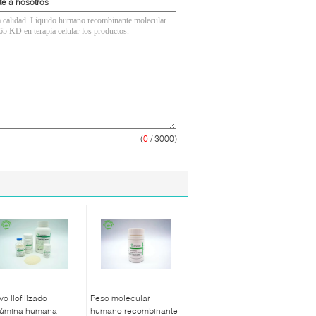
te a nosotros
(
0
/ 3000)
vo liofilizado
Peso molecular
búmina humana
humano recombinante