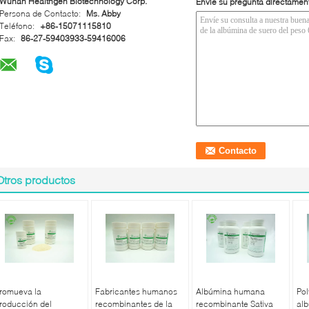
Wuhan Healthgen Biotechnology Corp.
Envíe su pregunta directamen
Persona de Contacto:
Ms. Abby
Teléfono:
+86-15071115810
Fax:
86-27-59403933-59416006
Otros productos
romueva la
Fabricantes humanos
Albúmina humana
Pol
roducción del
recombinantes de la
recombinante Sativa
al