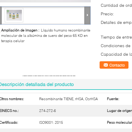
Cantidad de ord
Precio:
Detalles de em
Ampliación de imagen :
Líquido humano recombinante
molecular de la albúmina de suero del peso 65 KD en
Tiempo de entre
terapia celular
Condiciones de
Capacidad de la
Contacto
Descripción detallada del producto
Otros nombres:
Recombinante TIENE, rHSA, OsrHSA
Fuente:
EINECS no.:
274-272-6
Lugar de origen
Certificado:
ISO9001: 2015
Peso molecular