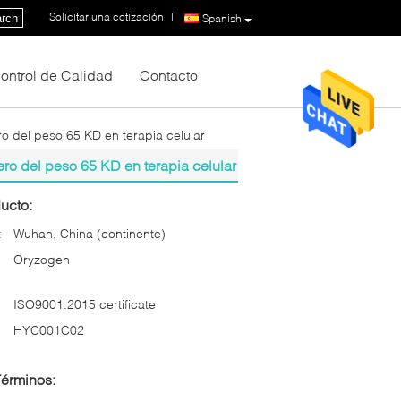
Solicitar una cotización
|
rch
Spanish
ontrol de Calidad
Contacto
 del peso 65 KD en terapia celular
o del peso 65 KD en terapia celular
ucto:
:
Wuhan, China (continente)
Oryzogen
ISO9001:2015 certificate
HYC001C02
Términos: