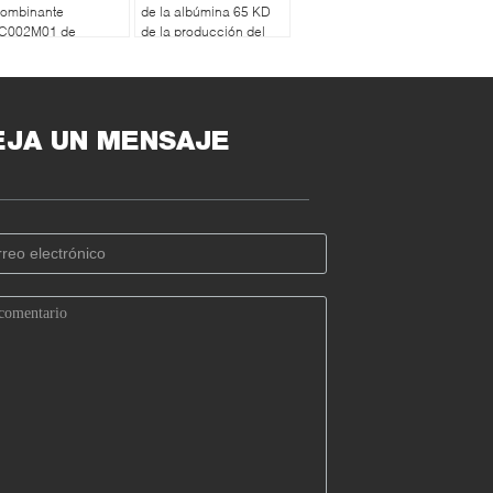
combinante
de la albúmina 65 KD
C002M01 de
de la producción del
yzogen
gran escala
EJA UN MENSAJE