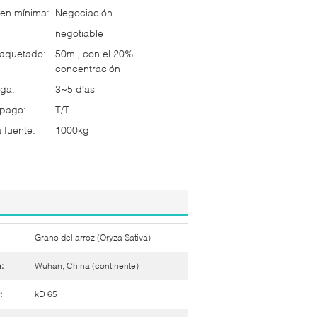
en mínima:
Negociación
negotiable
paquetado:
50ml, con el 20%
concentración
ga:
3~5 días
 pago:
T/T
 fuente:
1000kg
Grano del arroz (Oryza Sativa)
:
Wuhan, China (continente)
:
kD 65