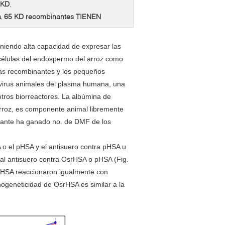
 KD
,
a
65 KD recombinantes TIENEN
,
eniendo alta capacidad de expresar las
s células del endospermo del arroz como
nas recombinantes y los pequeños
el virus animales del plasma humana, una
tros biorreactores. La albúmina de
roz, es componente animal libremente
nante ha ganado no. de DMF de los
 o el pHSA y el antisuero contra pHSA u
l antisuero contra OsrHSA o pHSA (Fig.
 pHSA reaccionaron igualmente con
nogeneticidad de OsrHSA es similar a la