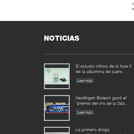
a
g
r
d
e
K
NOTICIAS
El estudio clínico de la fase II
de la albúmina de suero
humana recombinante planta-
Leer más
derivada alcanzó resultados
organizados
Healthgen Biotech ganó el
“premio del oro de la 2da
competencia de alto valor de 
Leer más
patente de la provincia de
Hubei”
La primera droga