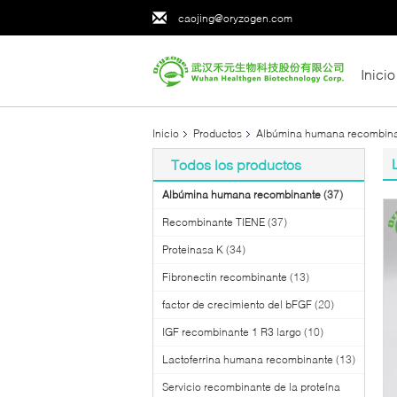
caojing@oryzogen.com
Inicio
Inicio
Productos
Albúmina humana recombin
Todos los productos
Albúmina humana recombinante
(37)
Recombinante TIENE
(37)
Proteinasa K
(34)
Fibronectin recombinante
(13)
factor de crecimiento del bFGF
(20)
IGF recombinante 1 R3 largo
(10)
Lactoferrina humana recombinante
(13)
Servicio recombinante de la proteína