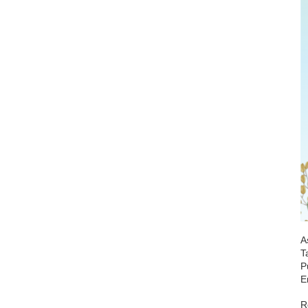
A
T
P
E
R