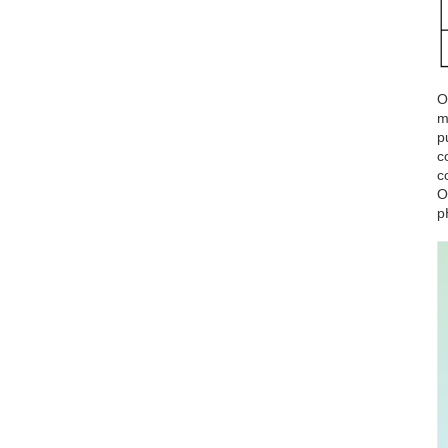
O
m
p
c
c
O
p