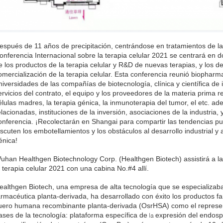
espués de 11 años de precipitación, centrándose en tratamientos de la
onferencia Internacional sobre la terapia celular 2021 se centrará en d
e los productos de la terapia celular y R&D de nuevas terapias, y los de
omercialización de la terapia celular. Esta conferencia reunió biopharmac
niversidades de las compañías de biotecnología, clínica y científica de
ervicios del contrato, el equipo y los proveedores de la materia prima r
élulas madres, la terapia génica, la inmunoterapia del tumor, el etc. 
elacionadas, instituciones de la inversión, asociaciones de la industria,
onferencia. ¡Recolectarán en Shangai para compartir las tendencias pun
iscuten los embotellamientos y los obstáculos al desarrollo industrial y al
énica!
uhan Healthgen Biotechnology Corp. (Healthgen Biotech) assistirá a l
a terapia celular 2021 con una cabina No.#4 allí.
ealthgen Biotech, una empresa de alta tecnología que se especializaba 
armacéutica planta-derivada, ha desarrollado con éxito los productos f
uero humana recombinante planta-derivada (OsrHSA) como el represen
ases de la tecnología: plataforma específica de
expresión del endosp
la