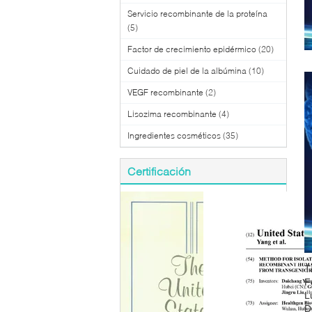
Servicio recombinante de la proteína
(5)
Factor de crecimiento epidérmico
(20)
Cuidado de piel de la albúmina
(10)
VEGF recombinante
(2)
Lisozima recombinante
(4)
Ingredientes cosméticos
(35)
Certificación
T
F
L
D