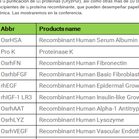
e
purificación de
proteínas (OryzPur), así como otras más de 10 c
la
las
xcipientes de
proteína recombinante, que pueden desempeñar papeles
la
énica. Las mostraremos en la conferencia.