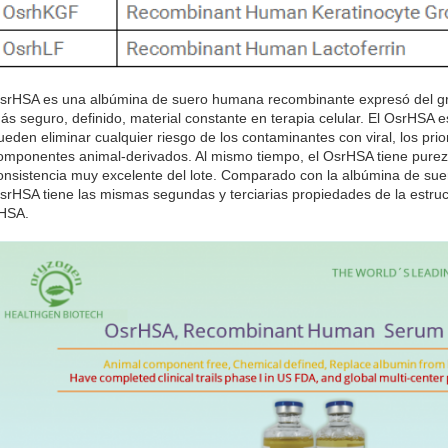
srHSA es una albúmina de suero humana recombinante expresó del gra
ás seguro, definido, material constante en terapia celular. El OsrHSA 
ueden eliminar cualquier riesgo de los contaminantes con viral, los pri
omponentes animal-derivados. Al mismo tiempo, el OsrHSA tiene pureza
onsistencia muy excelente del lote. Comparado con la albúmina de s
srHSA tiene las mismas segundas y terciarias propiedades de la estruct
HSA.