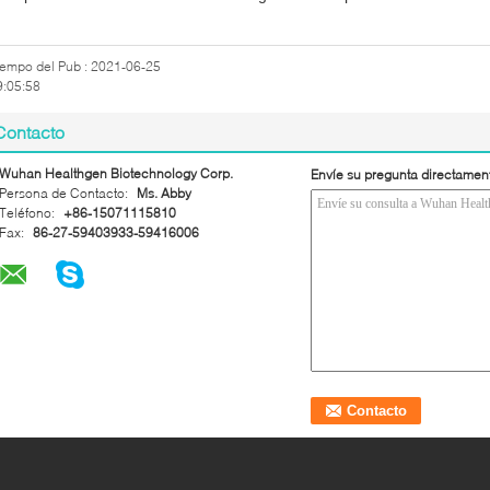
iempo del Pub : 2021-06-25
9:05:58
Contacto
Wuhan Healthgen Biotechnology Corp.
Envíe su pregunta directamen
Persona de Contacto:
Ms. Abby
Teléfono:
+86-15071115810
Fax:
86-27-59403933-59416006