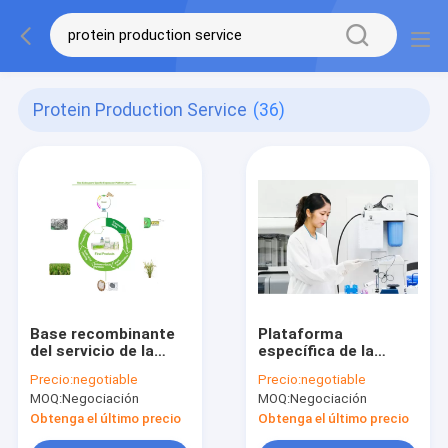
Protein Production Service
(36)
Base recombinante
Plataforma
del servicio de la
específica de la
proteína de
expresión de la
Precio:
negotiable
Precio:
negotiable
Biopharma en la
proteína del ISO del
MOQ:
Negociación
MOQ:
Negociación
plataforma de la
servicio del
expresión de las
endospermo
Obtenga el último precio
Obtenga el último precio
células del arroz
recombinante del