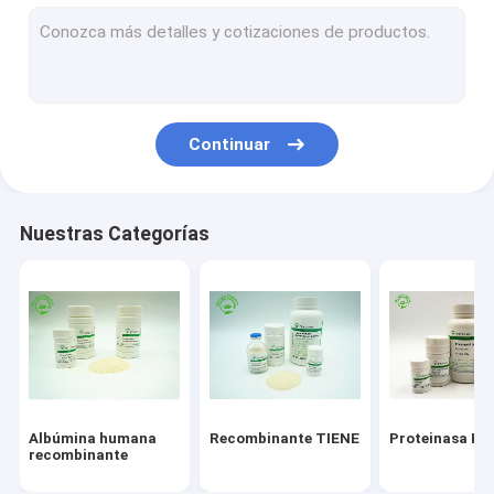
Servicio recombinante de la proteína
Factor de crecimiento epidérmico
Cuidado de piel de la albúmina
Continuar
VEGF recombinante
Lisozima recombinante
Nuestras Categorías
Ingredientes cosméticos
Albúmina humana
Recombinante TIENE
Proteinasa K
recombinante