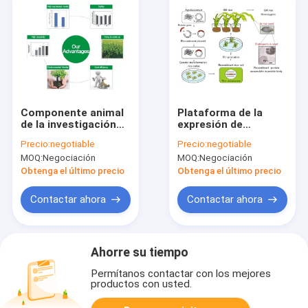
Componente animal
Plataforma de la
de la investigación
expresión de
del servicio
OryzHiExp para la
Precio:
negotiable
Precio:
negotiable
recombinante
instalación
MOQ:
Negociación
MOQ:
Negociación
biológico de la
recombinante de la
proteína libre
conformidad del GMP
Obtenga el último precio
Obtenga el último precio
del servicio de la
proteína
Contactar ahora
Contactar ahora
Ahorre su tiempo
Permítanos contactar con los mejores
productos con usted.