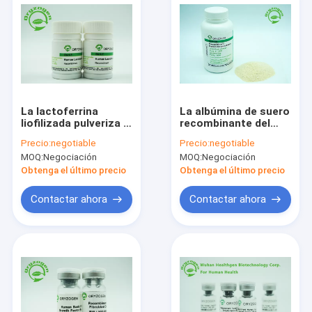
La lactoferrina
La albúmina de suero
liofilizada pulveriza la
recombinante del
planta derivada con
control de calidad
Precio:
negotiable
Precio:
negotiable
la actividad
estricto TIENE
MOQ:
Negociación
MOQ:
Negociación
antibacteriana que
blanco para encender
aumenta inmunidad
el polvo liofilizado
Obtenga el último precio
Obtenga el último precio
beige
Contactar ahora
Contactar ahora
Hogar
Productos
Sobre nosotros