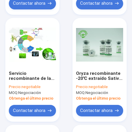
arroz
Contactar ahora
Contactar ahora
Servicio
Oryza recombinante
recombinante de la
-20℃ extraído Sativa
proteína de la pureza
Storaged del factor
Precio:
negotiable
Precio:
negotiable
del 90% que
del bFGF de la
MOQ:
Negociación
MOQ:
Negociación
proporciona
proteína
soluciones técnicas
Obtenga el último precio
Obtenga el último precio
para expresar la
proteína de los
Contactar ahora
Contactar ahora
clientes