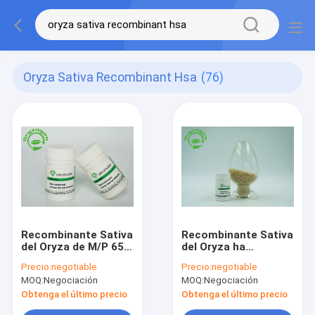
Oryza Sativa Recombinant Hsa
(76)
Recombinante Sativa
Recombinante Sativa
del Oryza de M/P 65℃
del Oryza ha
TIENE peso
liofilizado la proteína
Precio:
negotiable
Precio:
negotiable
molecular de la
humana total
MOQ:
Negociación
MOQ:
Negociación
pureza 66.5kD del
molecular de la
polvo el 99%
albúmina del polvo
Obtenga el último precio
Obtenga el último precio
66.554KD