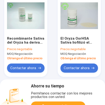
Recombinante Sativa
El Oryza OsrHSA
del Oryza ha derivado
Sativa liofilizó el
de la planta RecHSA
polvo ISO9001
Precio:
negotiable
Precio:
negotiable
componente no
certificado
MOQ:
Negociación
MOQ:
Negociación
animal
Obtenga el último precio
Obtenga el último precio
Contactar ahora
Contactar ahora
Ahorre su tiempo
Permítanos contactar con los mejores
productos con usted.