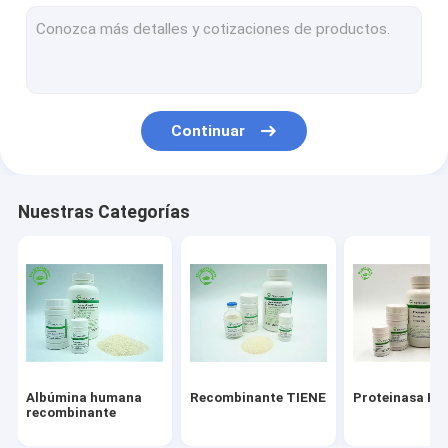
Servicio recombinante de la proteína
Factor de crecimiento epidérmico
Cuidado de piel de la albúmina
Continuar
VEGF recombinante
Lisozima recombinante
Nuestras Categorías
Ingredientes cosméticos
Albúmina humana
Recombinante TIENE
Proteinasa K
recombinante