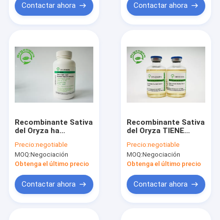
Contactar ahora
Contactar ahora
Recombinante Sativa
Recombinante Sativa
del Oryza ha
del Oryza TIENE
expresado de la
líquido para el
Precio:
negotiable
Precio:
negotiable
plataforma
embrión
MOQ:
Negociación
MOQ:
Negociación
específica del
Cryopreservation
endospermo del
Obtenga el último precio
Obtenga el último precio
arroz
Contactar ahora
Contactar ahora