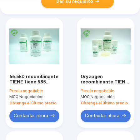
Dar su requisito
66.5kD recombinante
Oryzogen
TIENE tiene 585
recombinante TIENE
aminoácidos es
de grano del arroz
Precio:
negotiable
Precio:
negotiable
componente animal
tiene buena
MOQ:
Negociación
MOQ:
Negociación
libre
consistencia 70024-
90-7 del lote
Obtenga el último precio
Obtenga el último precio
Contactar ahora
Contactar ahora