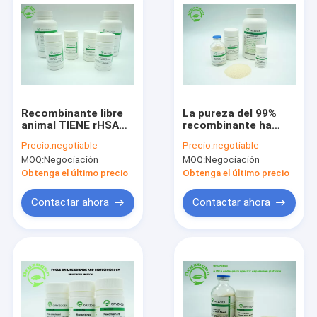
Recombinante libre
La pureza del 99%
animal TIENE rHSA
recombinante ha
humano de la
derivado del arroz la
Precio:
negotiable
Precio:
negotiable
albúmina de suero
misma secuencia
MOQ:
Negociación
MOQ:
Negociación
tiene buena
que el plasma TIENE
consistencia del lote
Obtenga el último precio
Obtenga el último precio
Contactar ahora
Contactar ahora
Hogar
Productos
Sobre nosotros