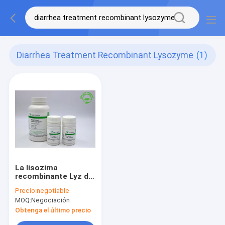
Diarrhea Treatment Recombinant Lysozyme
(1)
La lisozima
recombinante Lyz del
tratamiento de la
Precio:
negotiable
diarrea liofilizó el
MOQ:
Negociación
polvo 50g
Obtenga el último precio