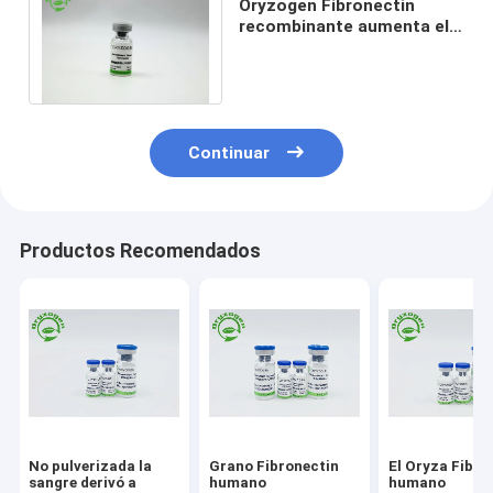
Oryzogen Fibronectin
recombinante aumenta el
funcionamiento 206kD del
cultivo celular
Continuar
Productos Recomendados
No pulverizada la
Grano Fibronectin
El Oryza Fibro
sangre derivó a
humano
humano