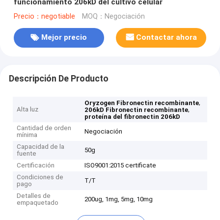
funcionamiento 206kD del cultivo celular
Precio：negotiable
MOQ：Negociación
Mejor precio
Contactar ahora
Descripción De Producto
,
Oryzogen Fibronectin recombinante
Alta luz
,
206kD Fibronectin recombinante
proteína del fibronectin 206kD
Cantidad de orden
Negociación
mínima
Capacidad de la
50g
fuente
Certificación
ISO9001:2015 certificate
Condiciones de
T/T
pago
Detalles de
200ug, 1mg, 5mg, 10mg
empaquetado